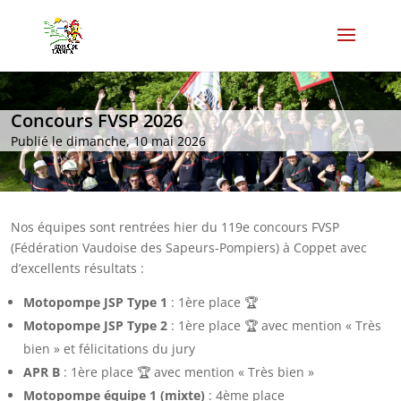
Concours FVSP 2026
Publié le dimanche, 10 mai 2026
Nos équipes sont rentrées hier du 119e concours FVSP
(Fédération Vaudoise des Sapeurs-Pompiers) à Coppet avec
d’excellents résultats :
Motopompe JSP Type 1
: 1ère place 🏆
Motopompe JSP Type 2
: 1ère place 🏆 avec mention « Très
bien » et félicitations du jury
APR B
: 1ère place 🏆 avec mention « Très bien »
Motopompe équipe 1 (mixte)
: 4ème place